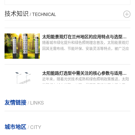
式不同，照明效果和后期维护成本能差出30%。把太阳
能路灯安装在“朝向+倾角+埋深”系统里校准，才会发现
技术知识
/ TECHNICAL
“电池容量...
太阳能景观灯在兰州地区的应用特点与选型建议
随着城市绿化提升和绿色照明理念普及，太阳能景观灯
因其无需布线、节能环保、安装灵活等特点，被广泛应
用于公园、广场、住宅小区、滨河步道及文旅景区等场
所。在兰州，受高...
太阳能路灯选型中需关注的核心参数与适用场景分析
近年来，随着光伏技术成熟和绿色照明政策推进，太阳
能路灯在城乡道路、公园、景区及偏远地区广泛应用。
市场上部分型号因配置合理、性价比高、运行稳定而受
到较多用户选择，...
太阳能路灯在城乡道路照明中的选型与配置要点
友情链接
/ LINKS
随着绿色能源技术的成熟和节能政策的推进，太阳能路
灯因其无需外接电网、安装灵活、运维成本低等特点，
被广泛应用于乡村道路、公园步道、小区庭院及偏远地
区公共照明场景。...
城市地区
/ CITY