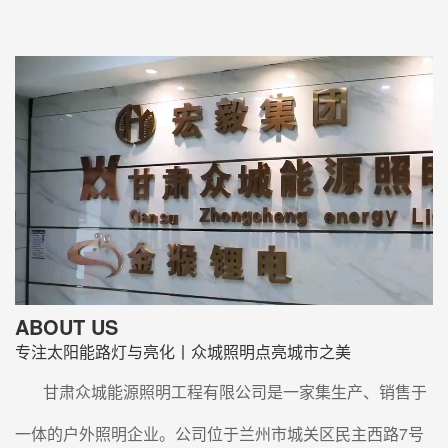
在兰州新区智慧城市建设中，太阳能路灯的应用规模年
均增长40%以上。许多市政单位发现，掌握兰州太阳能
路灯安装规范比单纯比较报价更能降低全周期成本。科
学制定兰州太阳...
太阳能路灯安装步骤与接线要点解析
同样的灯杆高度，同样的阴雨天数，太阳能路灯安装方
式不同，照明效果和后期维护成本能差出30%。把太阳
能路灯安装在“朝向+倾角+埋深”系统里校准，才会发现
“电池容量...
太阳能景观灯在兰州地区的应用特点与选型建议
随着城市绿化提升和绿色照明理念普及，太阳能景观灯
因其无需布线、节能环保、安装灵活等特点，被广泛应
用于公园、广场、住宅小区、滨河步道及文旅景区等场
所。在兰州，受高...
ABOUT US
太阳能路灯选型中需关注的核心参数与适用场景分析
专注太阳能路灯与亮化丨众城照明点亮城市之美
近年来，随着光伏技术成熟和绿色照明政策推进，太阳
能路灯在城乡道路、公园、景区及偏远地区广泛应用。
甘肃众城能源照明工程有限公司是一家集生产、销售于
市场上部分型号因配置合理、性价比高、运行稳定而受
到较多用户选择，...
一体的户外照明企业。公司位于兰州市城关区民主西路7号