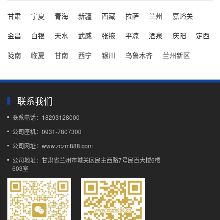
黄河之畔的绿色照明实践：兰州太阳能草坪灯选型与运维技术指南
兰州作为黄河上游重要节点城市，其城市绿化与景观照
甘肃
宁夏
青海
新疆
西藏
拉萨
兰州
嘉峪关
明体系建设正面临能源消耗与生态保护的双重考量。传
统市电草坪灯铺设涉及电缆开挖、管线敷设，不仅施工
金昌
白银
天水
武威
张掖
平凉
酒泉
庆阳
定西
复杂，在兰州特有...
陇南
临夏
甘南
西宁
银川
乌鲁木齐
兰州新区
兰州太阳能路灯如何科学选型？一文讲清配置、安装与维护要点
在“双碳”目标持续推进和绿色照明普及的背景下，越来
越多的市政工程、乡村道路及园区项目开始采用太阳能
路灯。尤其在光照资源丰富的西北地区，兰州太阳能路
联系我们
灯因其无需外接...
联系电话：18293128000
兰州LED路灯选型与运维全攻略：高原城市照明如何更高效
在西北地区城市更新与绿色照明转型加速的背景下，兰
公司座机：0931-7807300
州LED路灯正逐步替代传统高压钠灯，成为市政道路、
公司网址：www.zczm888.com
园区及隧道照明的主流选择。然而，不少用户在实际应
用中仍面临光衰...
公司地址：甘肃省兰州市城关区民主西路7号民百大楼6楼
603室
科学维护让太阳能LED路灯使用寿命突破15年
在2025年的智慧城市建设中，太阳能LED路灯已成为主
流照明方案。许多项目面临使用寿命不达标的困扰，实
际上通过科学的维护管理，太阳能LED路灯的平均使用
寿命可从...