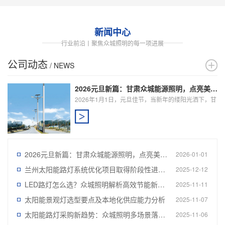
用中仍面临光衰...
科学维护让太阳能LED路灯使用寿命突破15年
新闻中心
在2025年的智慧城市建设中，太阳能LED路灯已成为主
行业前沿丨聚焦众城照明的每一项进展
流照明方案。许多项目面临使用寿命不达标的困扰，实
际上通过科学的维护管理，太阳能LED路灯的平均使用
公司动态
/ NEWS
寿命可从...
2026元旦新篇：甘肃众城能源照明，点亮美好未来之光
高原城市照明升级：兰州智慧路灯节能控制策略解析
在兰州"两山夹一河"的特殊地貌中，传统路灯系统面临
2026年1月1日，元旦佳节，当新年的缕阳光洒下，甘
能耗高、维护难、响应慢三大痛点。兰州智慧路灯通过
肃众城能源照明工程有限公司也迎来了新的起点与希
集成单灯控制器与物联网通信模块，实现了从粗...
望...
兰州太阳能路灯安装规范：高原环境配置全解析
2026元旦新篇：甘肃众城能源照明，点亮美好未来之光
2026-01-01
在兰州新区智慧城市建设中，太阳能路灯的应用规模年
兰州太阳能路灯系统优化项目取得阶段性进展，众城能源完善本地化服务响应机制
均增长40%以上。许多市政单位发现，掌握兰州太阳能
2025-12-12
路灯安装规范比单纯比较报价更能降低全周期成本。科
LED路灯怎么选？众城照明解析高效节能新趋势
2025-11-11
学制定兰州太阳...
太阳能景观灯选型要点及本地化供应能力分析
2025-11-07
太阳能路灯安装步骤与接线要点解析
太阳能路灯采购新趋势：众城照明多场景落地实践值得关注
2025-11-06
同样的灯杆高度，同样的阴雨天数，太阳能路灯安装方