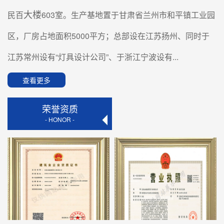
太阳能路灯在城乡道路照明中的选型与配置要点
大楼
民百
603室。生产基地置于甘肃省兰州市和平镇工业园
随着绿色能源技术的成熟和节能政策的推进，太阳能路
灯因其无需外接电网、安装灵活、运维成本低等特点，
区，厂房占地面积5000平方；总部设在江苏扬州、同时于
被广泛应用于乡村道路、公园步道、小区庭院及偏远地
区公共照明场景。...
江苏常州设有“灯具设计公司”、于浙江宁波设有...
黄河之畔的绿色照明实践：兰州太阳能草坪灯选型与运维技术指南
查看更多
兰州作为黄河上游重要节点城市，其城市绿化与景观照
明体系建设正面临能源消耗与生态保护的双重考量。传
统市电草坪灯铺设涉及电缆开挖、管线敷设，不仅施工
荣誉资质
复杂，在兰州特有...
- HONOR -
兰州太阳能路灯如何科学选型？一文讲清配置、安装与维护要点
在“双碳”目标持续推进和绿色照明普及的背景下，越来
越多的市政工程、乡村道路及园区项目开始采用太阳能
路灯。尤其在光照资源丰富的西北地区，兰州太阳能路
灯因其无需外接...
兰州LED路灯选型与运维全攻略：高原城市照明如何更高效
在西北地区城市更新与绿色照明转型加速的背景下，兰
州LED路灯正逐步替代传统高压钠灯，成为市政道路、
园区及隧道照明的主流选择。然而，不少用户在实际应