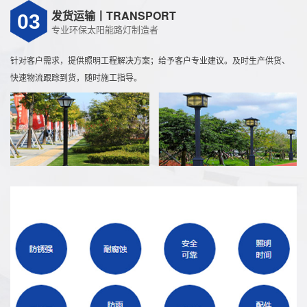
发货运输丨TRANSPORT
03
太阳能路灯选型中需关注的核心参数与适用场景分析
专业环保太阳能路灯制造者
近年来，随着光伏技术成熟和绿色照明政策推进，太阳
能路灯在城乡道路、公园、景区及偏远地区广泛应用。
针对客户需求，提供照明工程解决方案；给予客户专业建议。及时生产供货、
市场上部分型号因配置合理、性价比高、运行稳定而受
快速物流跟踪到货，随时施工指导。
到较多用户选择，...
太阳能路灯在城乡道路照明中的选型与配置要点
随着绿色能源技术的成熟和节能政策的推进，太阳能路
灯因其无需外接电网、安装灵活、运维成本低等特点，
被广泛应用于乡村道路、公园步道、小区庭院及偏远地
区公共照明场景。...
黄河之畔的绿色照明实践：兰州太阳能草坪灯选型与运维技术指南
兰州作为黄河上游重要节点城市，其城市绿化与景观照
明体系建设正面临能源消耗与生态保护的双重考量。传
统市电草坪灯铺设涉及电缆开挖、管线敷设，不仅施工
复杂，在兰州特有...
兰州太阳能路灯如何科学选型？一文讲清配置、安装与维护要点
在“双碳”目标持续推进和绿色照明普及的背景下，越来
越多的市政工程、乡村道路及园区项目开始采用太阳能